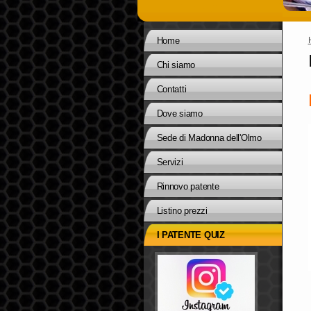
Home
Chi siamo
Contatti
Dove siamo
Sede di Madonna dell'Olmo
Servizi
Rinnovo patente
Listino prezzi
I PATENTE QUIZ